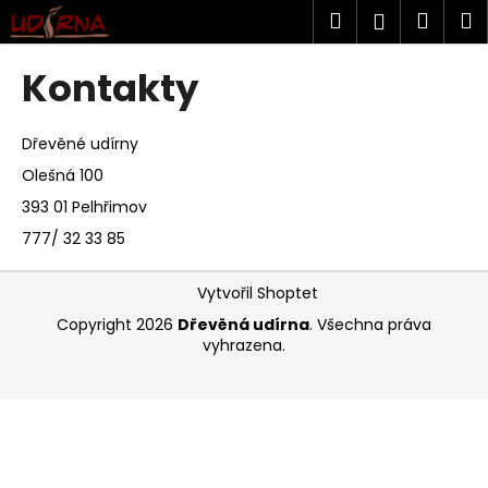
K
Přejít
Hledat
Náku
M
Přihlášen
na
o
obsah
Zpět
Zpět
košík
š
Kontakty
í
C
k
o
Dřevěné udírny
p
Olešná 100
o
393 01 Pelhřimov
t
777/ 32 33 85
ř
Z
e
Vytvořil Shoptet
á
b
Copyright 2026
Dřevěná udírna
. Všechna práva
p
u
vyhrazena.
a
j
t
e
í
t
e
n