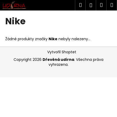
K
Přejít
Hledat
Náku
M
Přihlášen
na
o
obsah
Zpět
Zpět
košík
š
Nike
í
C
k
o
Žádné produkty značky
Nike
nebyly nalezeny...
p
o
Z
Vytvořil Shoptet
t
á
Copyright 2026
Dřevěná udírna
. Všechna práva
ř
p
vyhrazena.
e
a
b
t
u
í
j
e
t
e
n