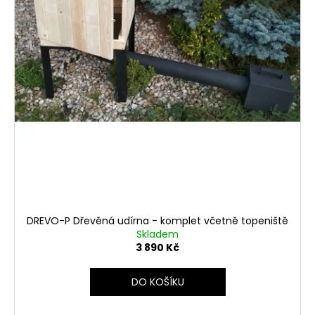
č
ů
u
j
e
m
e
DREVO-P Dřevěná udírna - komplet včetně topeniště
Skladem
3 890 Kč
DO KOŠÍKU