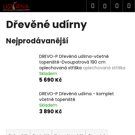
K
Přejít
Hledat
Náku
M
Přihlášen
na
o
obsah
Zpět
Zpět
košík
š
Dřevěné udírny
í
C
k
Nejprodávanější
o
p
o
DREVO-P Dřevěná udírna-včetně
topeniště-Dvoupatrová 190 cm
t
oplechovaná stříška
oplechovaná stříška
ř
Skladem
e
5 690 Kč
b
u
DREVO-P Dřevěná udírna - komplet
včetně topeniště
j
Skladem
e
3 890 Kč
t
e
Ř
n