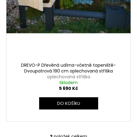
DREVO-P Dřevěná udírna-včetně topeniště-
Dvoupatrová 190 cm oplechovaná stříška
oplechovaná stříška
Skladem
5 690 Kč
DO KOŠÍKU
2
položek celkem