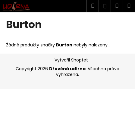
K
Přejít
Hledat
Náku
M
Přihlášen
na
o
obsah
Zpět
Zpět
košík
š
Burton
í
C
k
o
Žádné produkty značky
Burton
nebyly nalezeny...
p
o
Z
Vytvořil Shoptet
t
á
Copyright 2026
Dřevěná udírna
. Všechna práva
ř
p
vyhrazena.
e
a
b
t
u
í
j
e
t
e
n